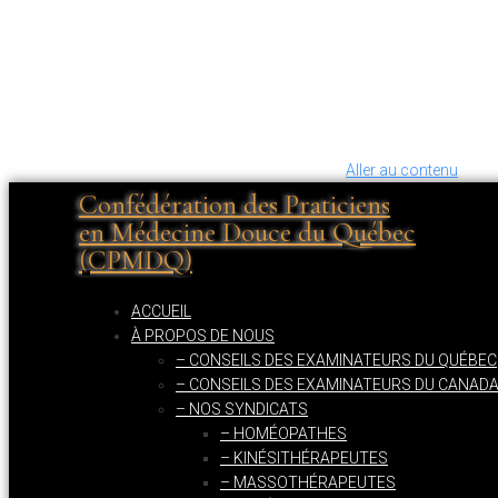
Aller au contenu
Confédération des Praticiens
en Médecine Douce du Québec
(CPMDQ)
ACCUEIL
À PROPOS DE NOUS
– CONSEILS DES EXAMINATEURS DU QUÉBEC
– CONSEILS DES EXAMINATEURS DU CANAD
– NOS SYNDICATS
– HOMÉOPATHES
– KINÉSITHÉRAPEUTES
– MASSOTHÉRAPEUTES